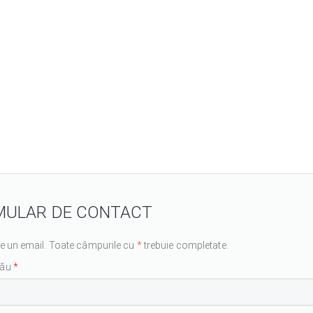
MULAR DE CONTACT
ne un email. Toate câmpurile cu
*
trebuie completate.
tău
*