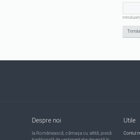
Introduceti
Despre noi
Utile
Ia Românească, cămașa cu altită, piesă
Contul 
tradițională de vestimentație devenită în