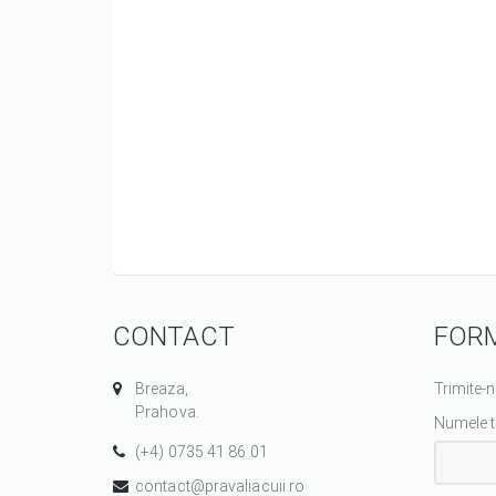
CONTACT
FOR
Breaza,
Trimite-
Prahova.
Numele 
(+4) 0735 41 86 01
contact@pravaliacuii.ro