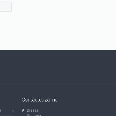
Contactează-ne
i
Breaza,
Prahova.