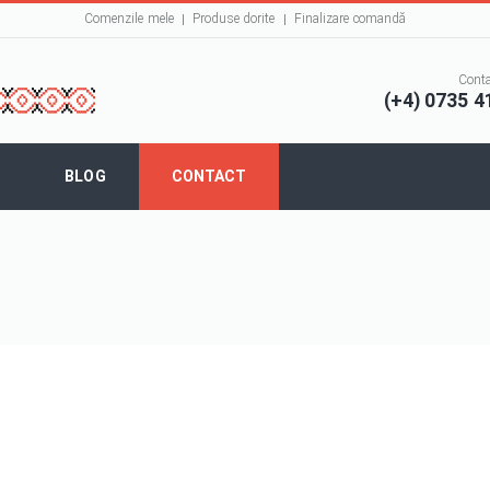
Comenzile mele
Produse dorite
Finalizare comandă
Conta
(+4) 0735 4
BLOG
CONTACT