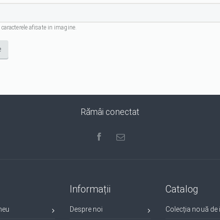
 caracterele afisate in imagine.
Rămâi conectat
Informații
Catalog
meu
Despre noi
Colecția nouă de i