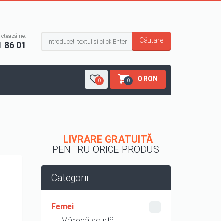
Formular de căutare
ctează-ne:
Căutare
1 86 01
0 RON
0
0
LIVRARE GRATUITĂ
PENTRU ORICE PRODUS
Categorii
Femei
Mânecă scurtă