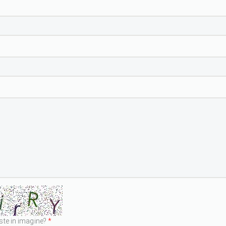
ste in imagine?
*