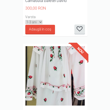
Camasuta baietel David
300,00 RON
it
it
it
it
it
Varsta
1/5
2/5
3/5
4/5
5/5