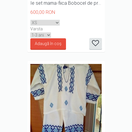
Ie set mama-fiica Bobocel de primavara
600,00 RON
it
it
it
it
it
1/5
2/5
3/5
4/5
5/5
Varsta