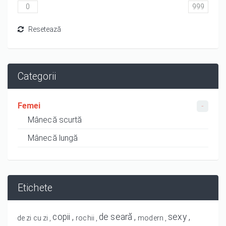
Categorii
Femei
Mânecă scurtă
Mânecă lungă
Etichete
copii
de seară
sexy
de zi cu zi
rochii
modern