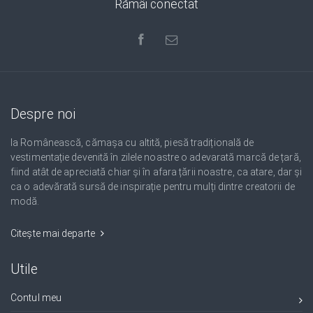
Rămâi conectat
Despre noi
Ia Românească, cămașa cu altită, piesă tradițională de
vestimentație devenită în zilele noastre o adevarată marcă de țară,
fiind atât de apreciată chiar și în afara țării noastre, ca atare, dar și
ca o adevărată sursă de inspirație pentru mulți dintre creatorii de
modă.
Citește mai departe
Utile
Contul meu