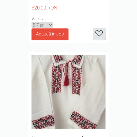
320,00 RON
it
it
it
it
it
Varsta
1/5
2/5
3/5
4/5
5/5