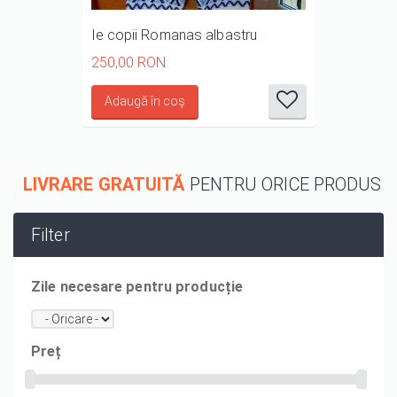
Ie copii Romanas albastru
250,00 RON
it
it
it
it
it
1/5
2/5
3/5
4/5
5/5
LIVRARE GRATUITĂ
PENTRU ORICE PRODUS
Filter
Zile necesare pentru producție
Preț