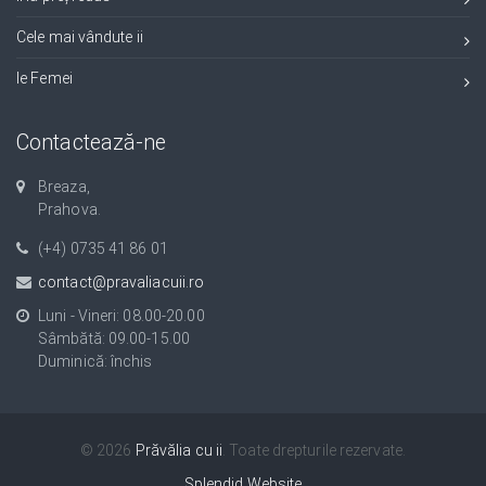
Cele mai vândute ii
Ie Femei
Contactează-ne
Breaza,
Prahova.
(+4) 0735 41 86 01
contact@pravaliacuii.ro
Luni - Vineri: 08.00-20.00
Sâmbătă: 09.00-15.00
Duminică: închis
© 2026
Prăvălia cu ii
. Toate drepturile rezervate.
Splendid Website