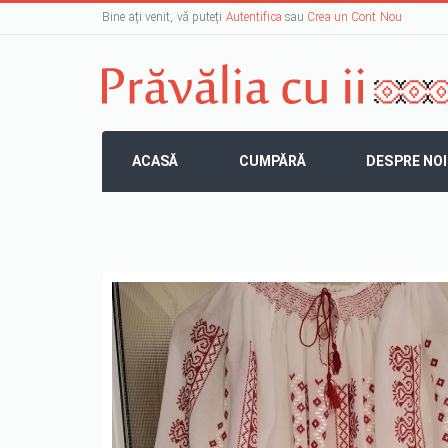
Bine ați venit, vă puteți
Autentifica
sau
Crea un Cont Nou
ACASĂ
CUMPĂRĂ
DESPRE NOI