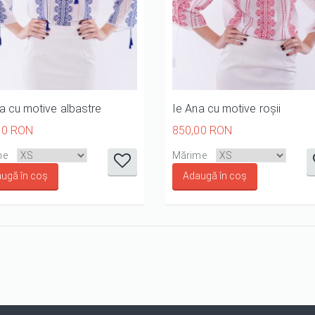
a cu motive albastre
Ie Ana cu motive roșii
00 RON
850,00 RON
it
it
it
it
it
it
it
it
i
me
Mărime
1/5
2/5
3/5
4/5
5/5
1/5
2/5
3/