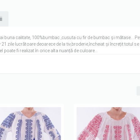
i
mai buna calitate, 100%bumbac ,cusuta cu fir de bumbac și mătase... Pe
 zile lucrătoare deoarece de la tiv,broderie,încheiat și încrețit totul se
 poate fi realizat în orice alta nuanță de culoare...