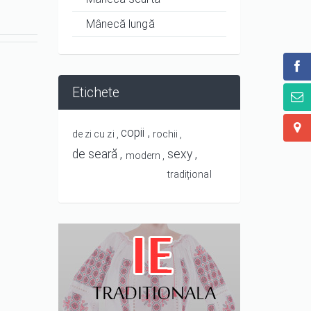
Mânecă lungă
Etichete
copii
de zi cu zi
rochii
de seară
sexy
modern
tradițional