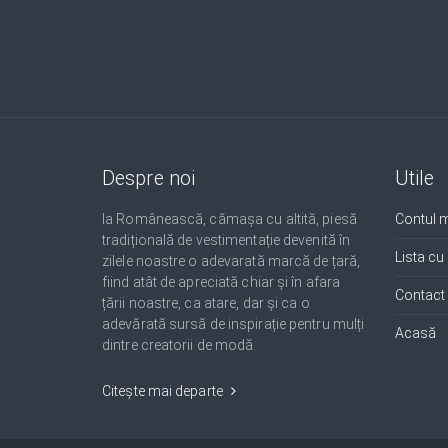
Despre noi
Utile
Ia Românească, cămașa cu altită, piesă
Contul 
tradițională de vestimentație devenită în
Lista cu
zilele noastre o adevarată marcă de țară,
fiind atât de apreciată chiar și în afara
Contact
țării noastre, ca atare, dar și ca o
adevărată sursă de inspirație pentru mulți
Acasă
dintre creatorii de modă.
Citește mai departe