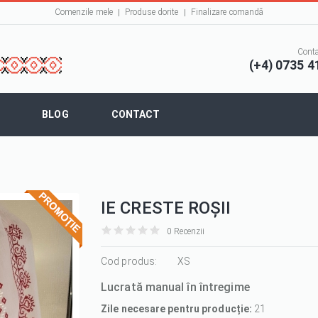
Comenzile mele
Produse dorite
Finalizare comandă
Conta
(+4) 0735 4
BLOG
CONTACT
IE CRESTE ROȘII
0 Recenzii
it
it
it
it
it
1/5
Cod produs:
2/5
3/5
4/5
5/5
XS
Lucrată manual în întregime
Zile necesare pentru producție:
21