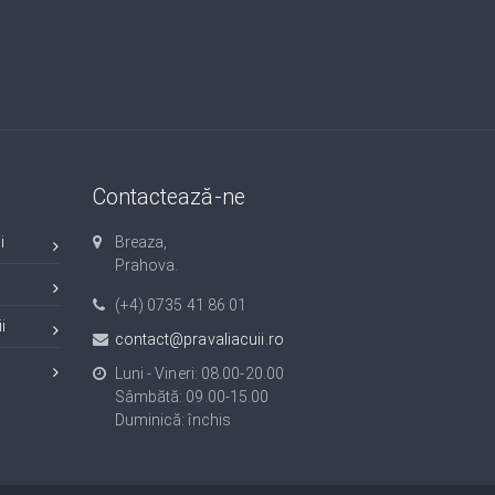
Contactează-ne
i
Breaza,
Prahova.
(+4) 0735 41 86 01
i
contact@pravaliacuii.ro
Luni - Vineri: 08.00-20.00
Sâmbătă: 09.00-15.00
Duminică: închis