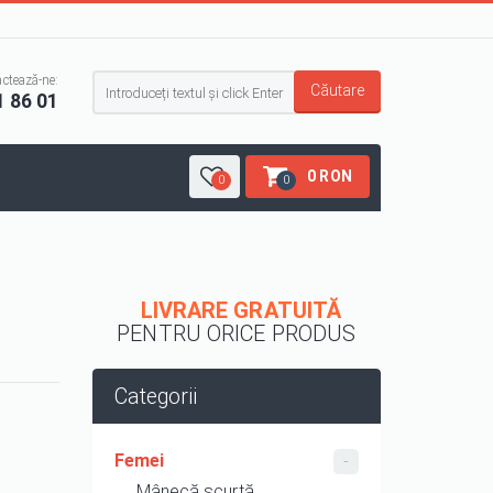
Formular de căutare
ctează-ne:
Căutare
1 86 01
0 RON
0
0
LIVRARE GRATUITĂ
PENTRU ORICE PRODUS
Categorii
Femei
Mânecă scurtă