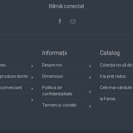
Rămâi conectat
Informații
Catalog
meu
Despre noi
Colecția nouă de i
 produse dorite
Dimensiuni
Ii la preț redus
 comerciant
Politica de
Cele mai vândute i
confidențialitate
Ie Femei
Termeni și condiții