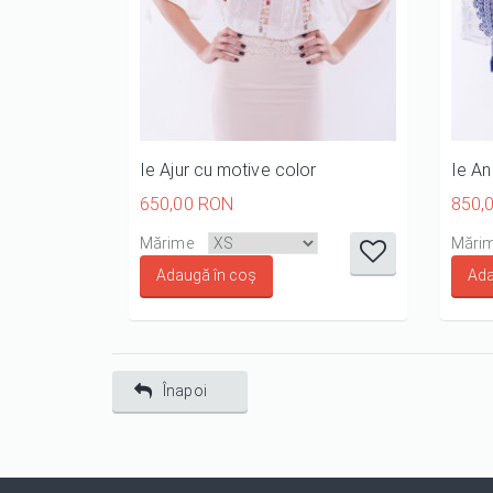
Ie Ajur cu motive color
Ie An
650,00 RON
850,
it
it
it
it
it
Mărime
Mări
1/5
2/5
3/5
4/5
5/5
Înapoi