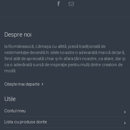
Despre noi
Ia Românească, cămașa cu altită, piesă tradițională de
vestimentație devenită în zilele noastre o adevarată marcă de țară,
fiind atât de apreciată chiar și în afara țării noastre, ca atare, dar și
ca o adevărată sursă de inspirație pentru mulți dintre creatorii de
modă.
Citește mai departe
Utile
Contul meu
Lista cu produse dorite