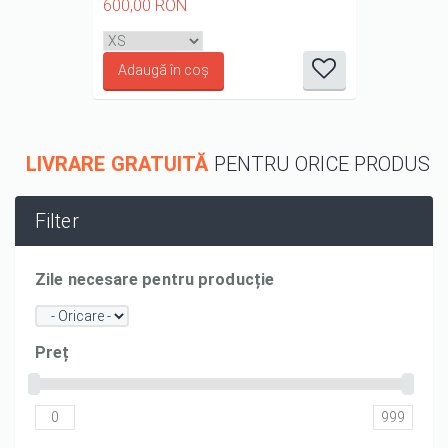
600,00 RON
it
it
it
it
it
1/5
2/5
3/5
4/5
5/5
LIVRARE GRATUITĂ
PENTRU ORICE PRODUS
Filter
Zile necesare pentru producție
Preț