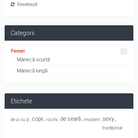
Categorii
Femei
Mânecă scurtă
Mânecă lungă
Etichete
copii
de seară
sexy
de zi cu zi
rochii
modern
tradițional