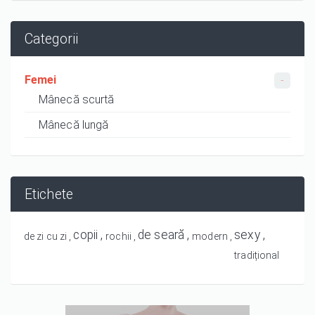
Categorii
Femei
Mânecă scurtă
Mânecă lungă
Etichete
copii
de seară
sexy
de zi cu zi
rochii
modern
tradițional