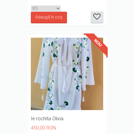
it
it
it
it
it
1/5
2/5
3/5
4/5
5/5
Ie rochita Olivia
450,00 RON