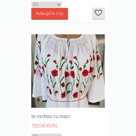
it
it
it
it
it
1/5
2/5
3/5
4/5
5/5
Ie rochita cu maci
700,00 RON
it
it
it
it
it