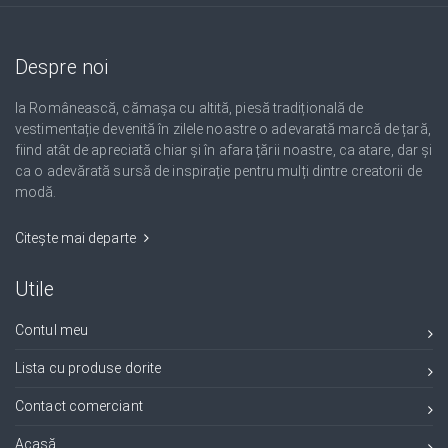
Despre noi
Ia Românească, cămașa cu altită, piesă tradițională de
vestimentație devenită în zilele noastre o adevarată marcă de țară,
fiind atât de apreciată chiar și în afara țării noastre, ca atare, dar și
ca o adevărată sursă de inspirație pentru mulți dintre creatorii de
modă.
Citește mai departe
Utile
Contul meu
Lista cu produse dorite
Contact comerciant
Acasă