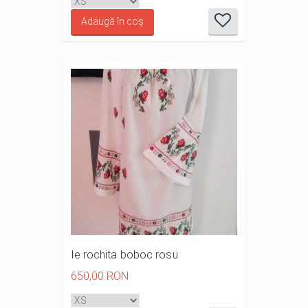
1/5
2/5
3/5
4/5
5/5
Ie rochita boboc rosu
650,00 RON
it
it
it
it
it
1/5
2/5
3/5
4/5
5/5