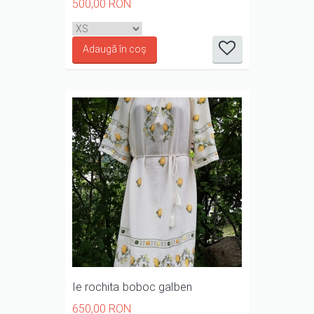
500,00 RON
it
it
it
it
it
1/5
2/5
3/5
4/5
5/5
Ie rochita boboc galben
650,00 RON