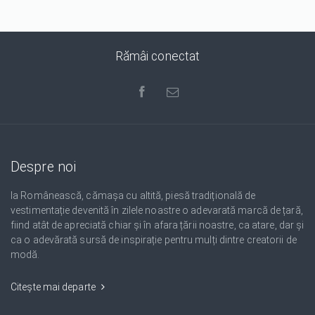
Rămâi conectat
Despre noi
Ia Românească, cămașa cu altită, piesă tradițională de
vestimentație devenită în zilele noastre o adevarată marcă de țară,
fiind atât de apreciată chiar și în afara țării noastre, ca atare, dar și
ca o adevărată sursă de inspirație pentru mulți dintre creatorii de
modă.
Citește mai departe