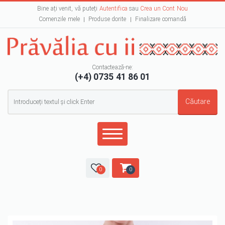
Bine ați venit, vă puteți
Autentifica
sau
Crea un Cont Nou
Comenzile mele
Produse dorite
Finalizare comandă
Contactează-ne:
(+4) 0735 41 86 01
Formular de căutare
Căutare
0
0