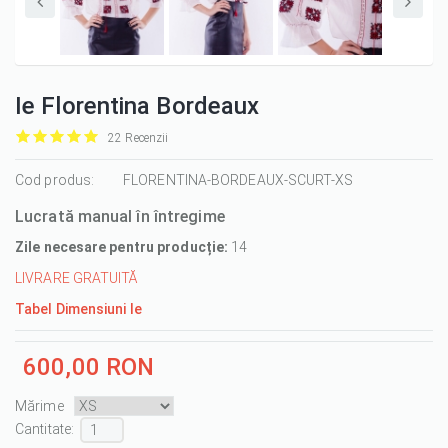
Ie Florentina Bordeaux
22 Recenzii
it
it
it
it
it
1/5
Cod produs:
2/5
3/5
4/5
5/5
FLORENTINA-BORDEAUX-SCURT-XS
Lucrată manual în întregime
Zile necesare pentru producție:
14
LIVRARE GRATUITĂ
Tabel Dimensiuni Ie
600,00 RON
Mărime
Cantitate :