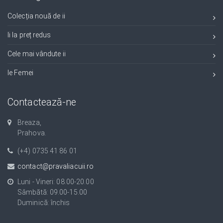
Colecția nouă de ii
Ii la preț redus
Cele mai vândute ii
Ie Femei
Contactează-ne
Breaza,
Prahova.
(+4) 0735 41 86 01
contact@pravaliacuii.ro
Luni - Vineri: 08.00-20.00
Sâmbătă: 09.00-15.00
Duminică: închis