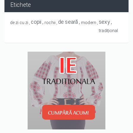
Etichete
copii
de seară
sexy
de zi cu zi
rochii
modern
tradițional