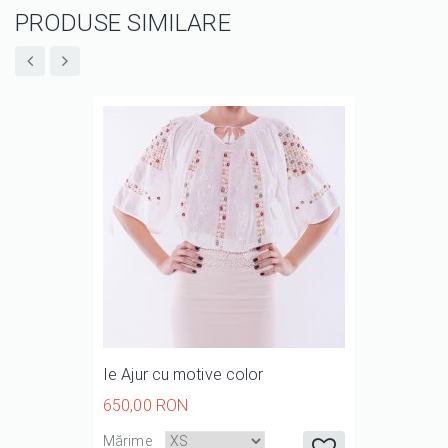
PRODUSE SIMILARE
Ie Ajur cu motive color
650,00 RON
it
it
it
it
it
Mărime