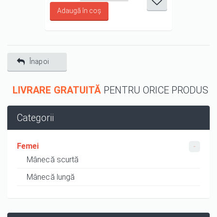
1/5
2/5
3/5
4/5
5/5
Înapoi
LIVRARE GRATUITĂ
PENTRU ORICE PRODUS
Categorii
Femei
Mânecă scurtă
Mânecă lungă