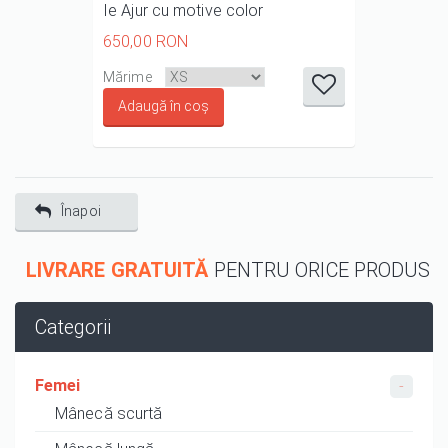
Ie Ajur cu motive color
650,00 RON
it
it
it
it
it
Mărime
1/5
2/5
3/5
4/5
5/5
Înapoi
LIVRARE GRATUITĂ
PENTRU ORICE PRODUS
Categorii
Femei
Mânecă scurtă