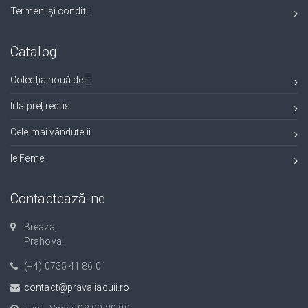
Termeni și condiții
Catalog
Colecția nouă de ii
Ii la preț redus
Cele mai vândute ii
Ie Femei
Contactează-ne
Breaza,
Prahova.
(+4) 0735 41 86 01
contact@pravaliacuii.ro