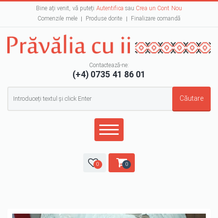
Bine ați venit, vă puteți
Autentifica
sau
Crea un Cont Nou
Comenzile mele
Produse dorite
Finalizare comandă
Contactează-ne:
(+4) 0735 41 86 01
Formular de căutare
Căutare
0
0