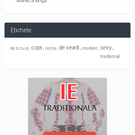
Mânecă lungă
Etichete
copii
de seară
sexy
de zi cu zi
rochii
modern
tradițional