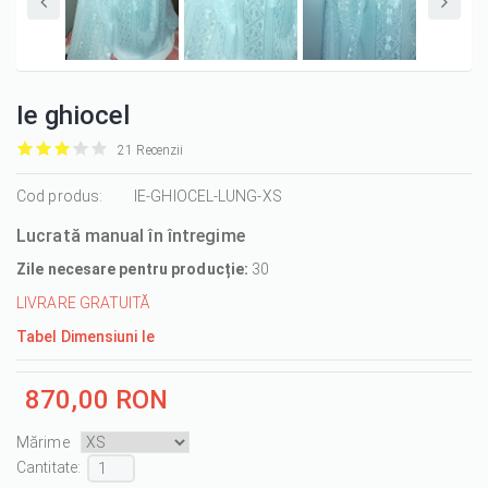
Ie ghiocel
21 Recenzii
it
it
it
it
it
1/5
Cod produs:
2/5
3/5
4/5
5/5
IE-GHIOCEL-LUNG-XS
Lucrată manual în întregime
Zile necesare pentru producție:
30
LIVRARE GRATUITĂ
Tabel Dimensiuni Ie
870,00 RON
Mărime
Cantitate :