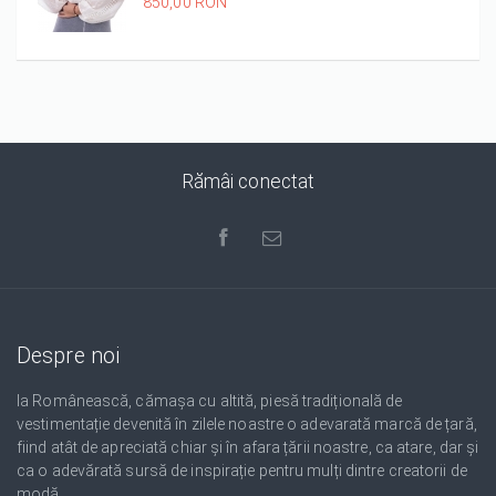
it
850,00 RON
it
it
it
it
1/5
2/5
3/5
4/5
5/5
Rămâi conectat
Despre noi
Ia Românească, cămașa cu altită, piesă tradițională de
vestimentație devenită în zilele noastre o adevarată marcă de țară,
fiind atât de apreciată chiar și în afara țării noastre, ca atare, dar și
ca o adevărată sursă de inspirație pentru mulți dintre creatorii de
modă.