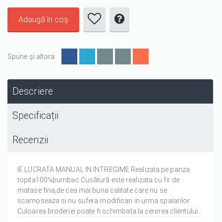
Spune și altora:
Descriere
Specificații
Recenzii
IE LUCRATA MANUAL IN INTREGIME Realizata pe panza
topita100℅bumbac Cusătură este realizata cu fir de
matase fina,de cea mai buna calitate care nu se
scamoseaza si nu sufera modificari in urma spalarilor.
Culoarea broderiei poate fi schimbata la cererea clientului...