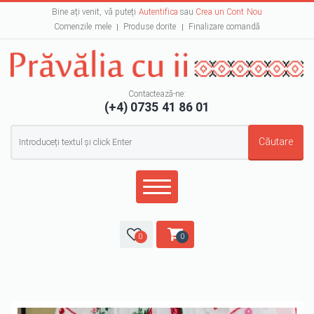
Bine ați venit, vă puteți
Autentifica
sau
Crea un Cont Nou
Comenzile mele
Produse dorite
Finalizare comandă
Contactează-ne:
(+4) 0735 41 86 01
Formular de căutare
Căutare
0
0