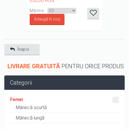
650,00 RON
it
it
it
it
it
Mărime
1/5
2/5
3/5
4/5
5/5
Înapoi
LIVRARE GRATUITĂ
PENTRU ORICE PRODUS
Categorii
Femei
Mânecă scurtă
Mânecă lungă