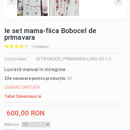
Ie set mama-fiica Bobocel de
primavara
13 Recenzii
it
it
it
it
it
1/5
Cod produs:
2/5
3/5
4/5
5/5
SET-BOBOCEL-PRIMAVARA-LUNG-XS-1-3
Lucrată manual în întregime
Zile necesare pentru producție:
30
LIVRARE GRATUITĂ
Tabel Dimensiuni Ie
600,00 RON
Mărime