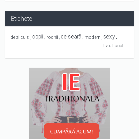
Etichete
copii
de seară
sexy
de zi cu zi
rochii
modern
tradițional