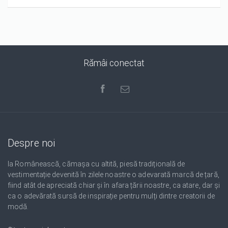
Rămâi conectat
Despre noi
Ia Românească, cămașa cu altită, piesă tradițională de
vestimentație devenită în zilele noastre o adevarată marcă de țară,
fiind atât de apreciată chiar și în afara țării noastre, ca atare, dar și
ca o adevărată sursă de inspirație pentru mulți dintre creatorii de
modă.