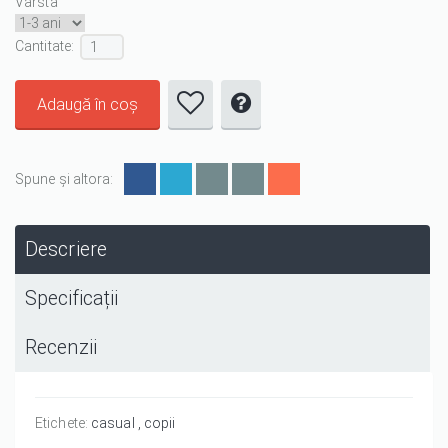
Varsta
Cantitate :
Spune și altora:
Descriere
Specificații
Recenzii
Etichete:
casual
copii