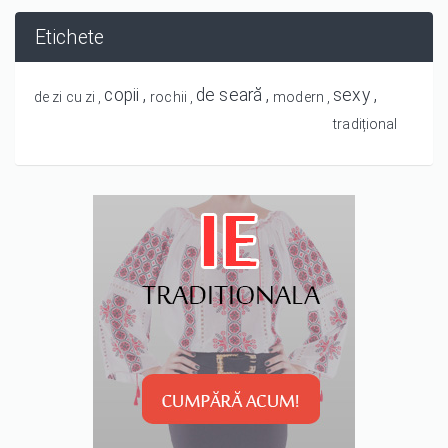
Etichete
copii
de seară
sexy
de zi cu zi
rochii
modern
tradițional