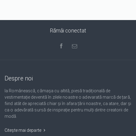
Rămâi conectat
Despre noi
Ia Românească, cămașa cu altită, piesă tradițională de
vestimentație devenită în zilele noastre o adevarată marcă de țară,
fiind atât de apreciată chiar și în afara țării noastre, ca atare, dar și
ca o adevărată sursă de inspirație pentru mulți dintre creatorii de
modă.
Citește mai departe