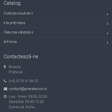
Catalog
Colecția nouă de ii
Ii la preț redus
Cele mai vândute ii
Ie Femei
Contactează-ne
Breaza,
Prahova.
(+4) 0735 41 86 01
contact@pravaliacuii.ro
Luni - Vineri: 08.00-20.00
Sâmbătă: 09.00-15.00
Duminică: închis