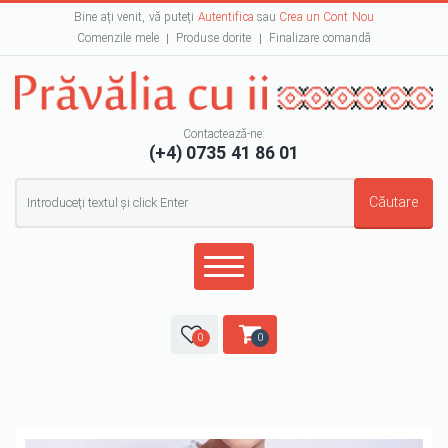
Bine ați venit, vă puteți
Autentifica
sau
Crea un Cont Nou
Comenzile mele
Produse dorite
Finalizare comandă
Contactează-ne:
(+4) 0735 41 86 01
Formular de căutare
Căutare
0
0