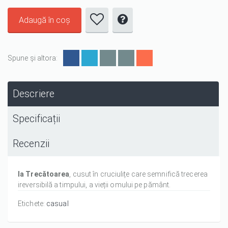
Spune și altora:
Descriere
Specificații
Recenzii
Ia Trecătoarea
, cusut în cruciulițe care semnifică trecerea
ireversibilă a timpului, a vieții omului pe pământ.
Etichete:
casual