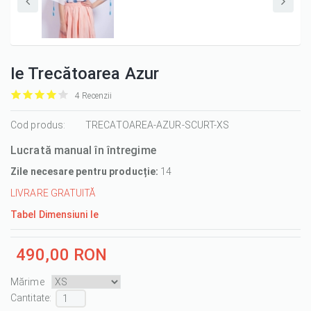
Ie Trecătoarea Azur
4 Recenzii
it
it
it
it
it
1/5
Cod produs:
2/5
3/5
4/5
5/5
TRECATOAREA-AZUR-SCURT-XS
Lucrată manual în întregime
Zile necesare pentru producție:
14
LIVRARE GRATUITĂ
Tabel Dimensiuni Ie
490,00 RON
Mărime
Cantitate :