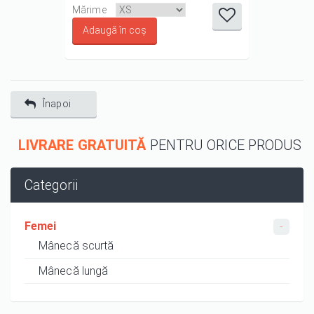
it
it
it
it
it
Mărime
1/5
2/5
3/5
4/5
5/5
Înapoi
LIVRARE GRATUITĂ
PENTRU ORICE PRODUS
Categorii
Femei
Mânecă scurtă
Mânecă lungă