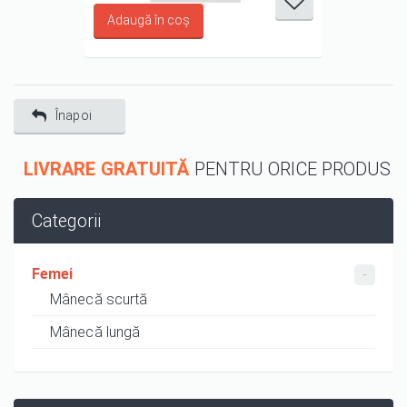
1/5
2/5
3/5
4/5
5/5
Înapoi
LIVRARE GRATUITĂ
PENTRU ORICE PRODUS
Categorii
Femei
Mânecă scurtă
Mânecă lungă