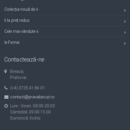
Colecția nouă de ii
Ii la preț redus
Cele mai vândute ii
Ie Femei
Contactează-ne
Breaza,
Prahova.
(+4) 0735 41 86 01
contact@pravaliacuii.ro
Luni - Vineri: 08.00-20.00
Sâmbătă: 09.00-15.00
Duminică: închis