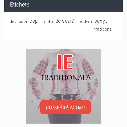
Etichete
copii
de seară
sexy
de zi cu zi
rochii
modern
tradițional