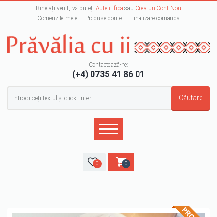
Bine ați venit, vă puteți
Autentifica
sau
Crea un Cont Nou
Comenzile mele
Produse dorite
Finalizare comandă
Contactează-ne:
(+4) 0735 41 86 01
Formular de căutare
Căutare
0
0