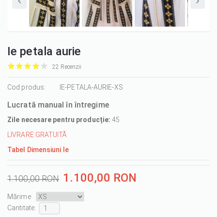
Ie petala aurie
22 Recenzii
it
it
it
it
it
1/5
Cod produs:
2/5
3/5
4/5
5/5
IE-PETALA-AURIE-XS
Lucrată manual în întregime
Zile necesare pentru producție:
45
LIVRARE GRATUITĂ
Tabel Dimensiuni Ie
1.100,00 RON
1.100,00 RON
Mărime
Cantitate :