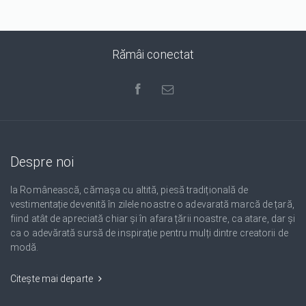
Rămâi conectat
Despre noi
Ia Românească, cămașa cu altită, piesă tradițională de
vestimentație devenită în zilele noastre o adevarată marcă de țară,
fiind atât de apreciată chiar și în afara țării noastre, ca atare, dar și
ca o adevărată sursă de inspirație pentru mulți dintre creatorii de
modă.
Citește mai departe