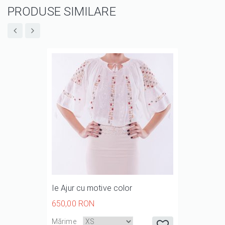
PRODUSE SIMILARE
Ie Ajur cu motive color
650,00 RON
it
it
it
it
it
Mărime